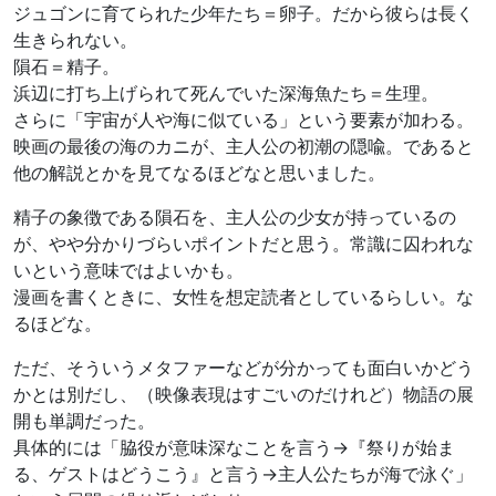
ジュゴンに育てられた少年たち＝卵子。だから彼らは長く
生きられない。
隕石＝精子。
浜辺に打ち上げられて死んでいた深海魚たち＝生理。
さらに「宇宙が人や海に似ている」という要素が加わる。
映画の最後の海のカニが、主人公の初潮の隠喩。であると
他の解説とかを見てなるほどなと思いました。
精子の象徴である隕石を、主人公の少女が持っているの
が、やや分かりづらいポイントだと思う。常識に囚われな
いという意味ではよいかも。
漫画を書くときに、女性を想定読者としているらしい。な
るほどな。
ただ、そういうメタファーなどが分かっても面白いかどう
かとは別だし、（映像表現はすごいのだけれど）物語の展
開も単調だった。
具体的には「脇役が意味深なことを言う→『祭りが始ま
る、ゲストはどうこう』と言う→主人公たちが海で泳ぐ」