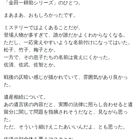
「金田一耕助シリーズ」のひとつ。
まあまあ、おもしろかったです。
ミステリーではよくあることだが、
登場人物が多すぎて、誰が誰だかよくわからなくなる。
ただし、一応覚えやすいような名前付けになってはいた。
松子、竹子、梅子とか。
一方で、その息子たちの名前は覚えにくかった。
佐清、佐武、佐智とか。
戦後の仄暗い感じが描かれていて、雰囲気があり良かっ
た。
遺産相続について。
あの遺言状の内容だと、実際の法律に照らし合わせると遺
留分に関して問題を指摘されそうだなと、見ながら思っ
た。
ただ、そういう細けえこたあいいんだよ、とも思った。