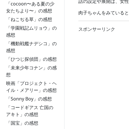
話の設定や展開は、女性
「cocoon〜ある夏の少
女たちより〜」の感想
肉子ちゃんをみていると
「ねこぢる草」の感想
「学園戦記ムリョウ」の
スポンサーリンク
感想
「機動戦艦ナデシコ」の
感想
「ひつじ探偵団」の感想
「未来少年コナン」の感
想
映画「プロジェクト・ヘ
イル・メアリー」の感想
「Sonny Boy」の感想
「コードギアス 亡国の
アキト」の感想
「国宝」の感想