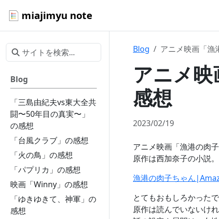
miajimyu note
Blog
アニメ映画「漁
アニメ映
Blog
感想
「三島由紀夫vs東大全共
闘〜50年目の真実〜」
2023/02/19
の感想
「台風クラブ」の感想
アニメ映画「漁港の肉子
「火の鳥」の感想
原作は西加奈子の小説。
「パプリカ」の感想
漁港の肉子ちゃん|Amaz
映画「Winny」の感想
とてもおもしろかったで
「ゆきゆきて、神軍」の
原作は読んでいないけれ
感想