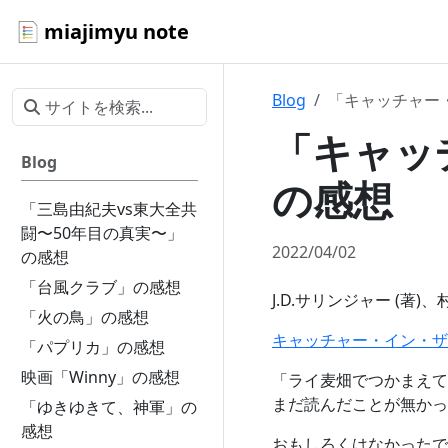
miajimyu note
Blog
「キャッチャー
「キャッ
Blog
の感想
「三島由紀夫vs東大全共
闘〜50年目の真実〜」
2022/04/02
の感想
「台風クラブ」の感想
J.D.サリンジャー (著
「火の鳥」の感想
キャッチャー・イン・ザ・
「パプリカ」の感想
映画「Winny」の感想
「ライ麦畑でつかまえて
まだ読んだことが無かっ
「ゆきゆきて、神軍」の
感想
おもしろくはなかったで