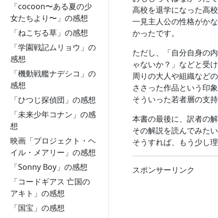
「cocoon〜ある夏の少
高校を退学になった高校
女たちより〜」の感想
一見主人公の性格がかな
「ねこぢる草」の感想
かったです。
「学園戦記ムリョウ」の
ただし、「自分自身の内
感想
ゃないか？」などと受け
「機動戦艦ナデシコ」の
周りの大人や組織などの
感想
ささった作品という印象
そういった若者層の支持
「ひつじ探偵団」の感想
「未来少年コナン」の感
本書の最後に、訳者の解
想
その解説を読んでみたい
映画「プロジェクト・ヘ
そうすれば、もう少し理
イル・メアリー」の感想
「Sonny Boy」の感想
スポンサーリンク
「コードギアス 亡国の
アキト」の感想
「国宝」の感想