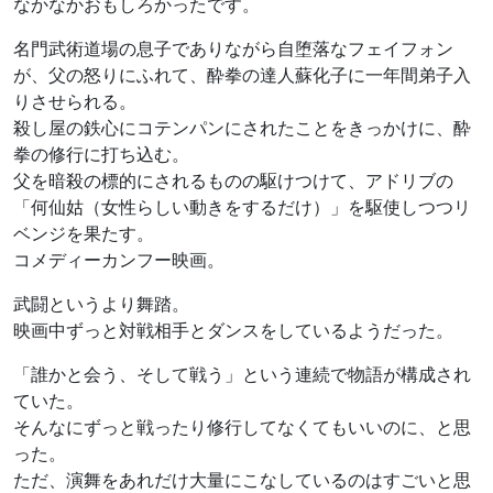
なかなかおもしろかったです。
名門武術道場の息子でありながら自堕落なフェイフォン
が、父の怒りにふれて、酔拳の達人蘇化子に一年間弟子入
りさせられる。
殺し屋の鉄心にコテンパンにされたことをきっかけに、酔
拳の修行に打ち込む。
父を暗殺の標的にされるものの駆けつけて、アドリブの
「何仙姑（女性らしい動きをするだけ）」を駆使しつつリ
ベンジを果たす。
コメディーカンフー映画。
武闘というより舞踏。
映画中ずっと対戦相手とダンスをしているようだった。
「誰かと会う、そして戦う」という連続で物語が構成され
ていた。
そんなにずっと戦ったり修行してなくてもいいのに、と思
った。
ただ、演舞をあれだけ大量にこなしているのはすごいと思