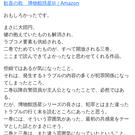
歓喜の歌 博物館惑星Ⅲ｜Amazon
おもしろかったです。
まさに大団円。
健の抱えていたものも解消され、
ラブコメ要素も供給される。
二巻でためていたものが、すべて開放される三巻。
ここまで読んできてよかったなと思わせてくれる作品。
些細ではあるが気になったこと。
それは、発生するトラブルの内容の多くが犯罪関係になっ
てしまったところ。
二巻以降自警団員が主人公となったことで、必然ではあ
る。
だが、博物館惑星シリーズの良さは、犯罪とはまた違った
トラブルの行く末を読むところにあったと思う。
一巻には、そういう雰囲気があった。最初の共感覚をテー
マとした話とかまさにそう。
二巻と三巻は、また違う雰囲気になっていたということ。