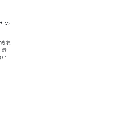
たの
宮改衣
、最
（い