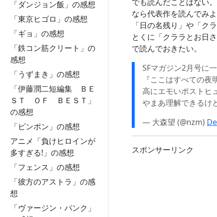
でも読んだことはない。
「ダンジョン飯」の感想
なら代表作を読んでみよ
「東京ヒゴロ」の感想
「日の名残り」や「クラ
「ギョ」の感想
とくに「クララとお日さ
「鉄コン筋クリート」の
で読んでおきたい。
感想
SFマガジン2月号に
「うずまき」の感想
『ここはすべての夜
「伊藤潤二短編集 ＢＥ
高にエモいポストヒ
ＳＴ ＯＦ ＢＥＳＴ」
やまあ理解できるけ
の感想
— 大森望 (@nzm)
De
「ピンポン」の感想
アニメ「負けヒロインが
スポンサーリンク
多すぎる!」の感想
「フェンス」の感想
「彼方のアストラ」の感
想
「ヴァージン・パンク」