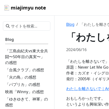
miajimyu note
Blog
「わたしを離さ
「わたし
Blog
2024/06/16
「三島由紀夫vs東大全共
闘〜50年目の真実〜」
「わたしを離さないで」
の感想
原題：Never Let Me Go
「台風クラブ」の感想
作者：カズオ・イシグロ
「火の鳥」の感想
発行：2005年（イギリ
「パプリカ」の感想
わたしを離さないで｜Am
映画「Winny」の感想
おもしろかったです。
「ゆきゆきて、神軍」の
というよりも興味深い作
感想