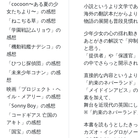
「cocoon〜ある夏の少
小説というより文学であ
女たちより〜」の感想
海外の翻訳本だからより
「ねこぢる草」の感想
物語の展開も普段見慣れ
「学園戦記ムリョウ」の
少年少女の心の揺れ動き
感想
あとがきの解説で「抑制
「機動戦艦ナデシコ」の
と思う。
感想
「提供者」や「保護官」
の中でさらっと開示され
「ひつじ探偵団」の感想
「未来少年コナン」の感
直接的な内容というより
想
「約束のネバーランド」
映画「プロジェクト・ヘ
「メイドインアビス」の
イル・メアリー」の感想
素を加えて、
舞台を近現代の英国にし
「Sonny Boy」の感想
※「約束のネバーランド
「コードギアス 亡国の
アキト」の感想
本書を読もうとしたきっ
「国宝」の感想
カズオ・イシグロがノー