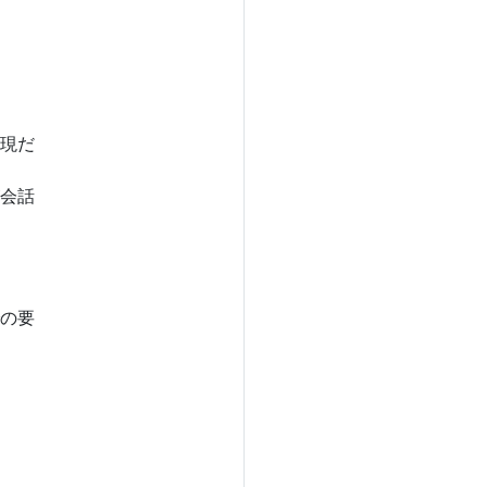
現だ
会話
の要