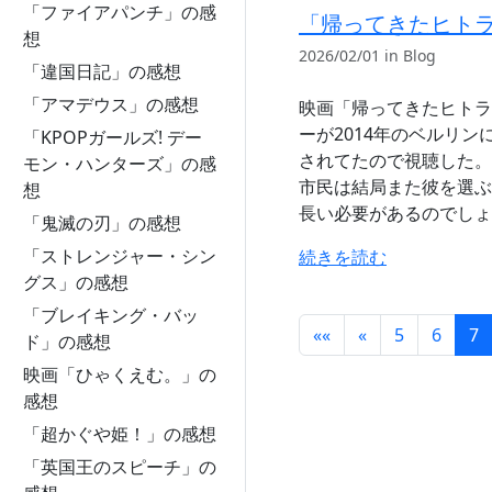
「ファイアパンチ」の感
「帰ってきたヒト
想
2026/02/01 in Blog
「違国日記」の感想
「アマデウス」の感想
映画「帰ってきたヒトラー
ーが2014年のベルリン
「KPOPガールズ! デー
されてたので視聴した。
モン・ハンターズ」の感
市民は結局また彼を選ぶ
想
長い必要があるのでしょ
「鬼滅の刃」の感想
「ストレンジャー・シン
続きを読む
グス」の感想
「ブレイキング・バッ
««
«
5
6
7
ド」の感想
映画「ひゃくえむ。」の
感想
「超かぐや姫！」の感想
「英国王のスピーチ」の