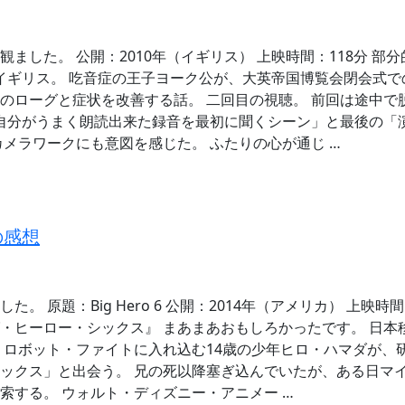
ました。 公開：2010年（イギリス） 上映時間：118分 部
年、イギリス。 吃音症の王子ヨーク公が、大英帝国博覧会閉会式
のローグと症状を改善する話。 二回目の視聴。 前回は途中で
「自分がうまく朗読出来た録音を最初に聞くシーン」と最後の「
カメラワークにも意図を感じた。 ふたりの心が通じ …
の感想
。 原題：Big Hero 6 公開：2014年（アメリカ） 上映時
・ヒーロー・シックス』 まあまあおもしろかったです。 日本
 ロボット・ファイトに入れ込む14歳の少年ヒロ・ハマダが、
ックス」と出会う。 兄の死以降塞ぎ込んでいたが、ある日マ
索する。 ウォルト・ディズニー・アニメー …