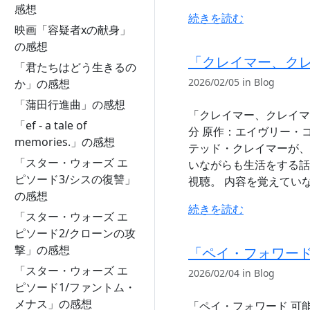
感想
続きを読む
映画「容疑者xの献身」
の感想
「クレイマー、ク
「君たちはどう生きるの
2026/02/05 in Blog
か」の感想
「蒲田行進曲」の感想
「クレイマー、クレイマー」
「ef - a tale of
分 原作：エイヴリー・
memories.」の感想
テッド・クレイマーが、
「スター・ウォーズ エ
いながらも生活をする話
ピソード3/シスの復讐」
視聴。 内容を覚えていな
の感想
続きを読む
「スター・ウォーズ エ
ピソード2/クローンの攻
撃」の感想
「ペイ・フォワード
「スター・ウォーズ エ
2026/02/04 in Blog
ピソード1/ファントム・
メナス」の感想
「ペイ・フォワード 可能の