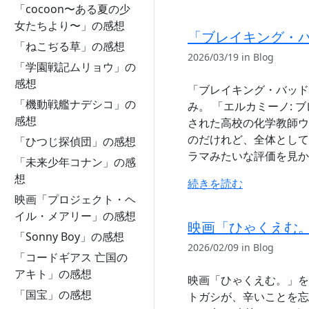
「cocoon〜ある夏の少
女たちより〜」の感想
「ブレイキング・
「ねこぢる草」の感想
2026/03/19 in Blog
「学園戦記ムリョウ」の
感想
「ブレイキング・バッド
「機動戦艦ナデシコ」の
み。 「エルカミーノ: ブ
感想
された高校の化学教師ウ
のだけれど、全体として
「ひつじ探偵団」の感想
ラマみたいな評価を見か
「未来少年コナン」の感
想
続きを読む
映画「プロジェクト・ヘ
イル・メアリー」の感想
映画「ひゃくえむ
「Sonny Boy」の感想
2026/02/09 in Blog
「コードギアス 亡国の
アキト」の感想
映画「ひゃくえむ。」を観
「国宝」の感想
トガシが、辛いことを忘