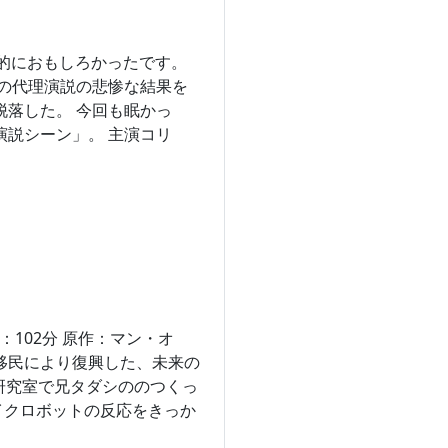
分的におもしろかったです。
での代理演説の悲惨な結果を
脱落した。 今回も眠かっ
演説シーン」。 主演コリ
間：102分 原作：マン・オ
移民により復興した、未来の
研究室で兄タダシののつくっ
イクロボットの反応をきっか