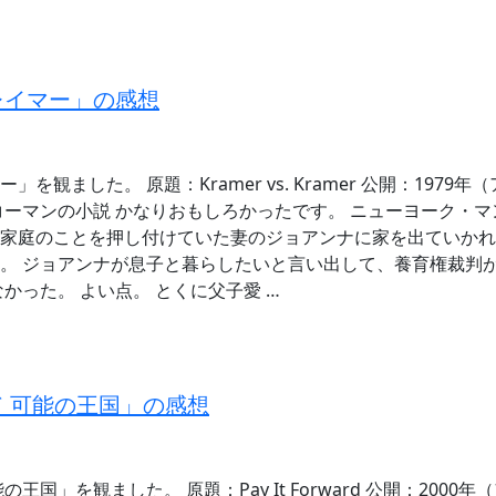
レイマー」の感想
を観ました。 原題：Kramer vs. Kramer 公開：1979年
コーマンの小説 かなりおもしろかったです。 ニューヨーク・マ
家庭のことを押し付けていた妻のジョアンナに家を出ていかれ
。 ジョアンナが息子と暮らしたいと言い出して、養育権裁判が
かった。 よい点。 とくに父子愛 …
 可能の王国」の感想
王国」を観ました。 原題：Pay It Forward 公開：2000年