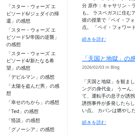
分 原作：キャサリン・ライ
「スター・ウォーズ エ
も。 ラスベガスに住む
ピソード6/ジェダイの帰
彼の授業で「ペイ・フォ
還」の感想
点。 「ペイ・フォワー
「スター・ウォーズ エ
ピソード5/帝国の逆襲」
続きを読む
の感想
「スター・ウォーズ エ
「天国と地獄」の
ピソード4/新たなる希
2026/02/03 in Blog
望」の感想
「デビルマン」の感想
「天国と地獄」を観ました
「太陽を盗んだ男」の感
ングの身代金』 うーん
想
て、運転手の息子が誘拐
「幸せのちから」の感想
誘拐事件が多発したらし
い点。 カバンは燃やし
「Ted」の感想
「怪談」の感想
続きを読む
「グノーシア」の感想