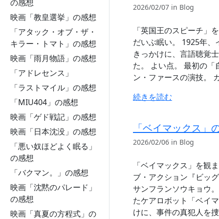
の感想
2026/02/07 in Blog
映画「教皇選挙」の感想
「英国王のスピーチ」を観
「アタック・オブ・ザ・
だいぶ眠い。 1925
キラー・トマト」の感想
きっかけに、言語聴覚士
映画「雨月物語」の感想
た。 よい点。 最初の
「アドレセンス」
ン・ファースの演技。 
「ラストマイル」の感想
続きを読む
「MIU404」の感想
映画「ゲド戦記」の感想
「ベイマックス」
映画「日本沈没」の感想
2026/02/06 in Blog
「悪い奴ほどよく眠る」
の感想
「ベイマックス」を観ました
「バクマン。」の感想
ブ・アクション『ビッグ
映画「沈黙のパレード」
サンフランソウキョウ。
の感想
たケアロボット「ベイマ
けに、事件の真犯人を捜
映画「真夏の方程式」の