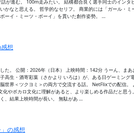
で話が進む。 100m走みたい。 結構都合良く選手同士のイン
いかなと思える。 哲学的なセリフ。 商業的には「ガール・ミ
ボーイ・ミーツ・ボーイ」を貫いた創作姿勢。 …
の感想
た。 公開：2026年（日本） 上映時間：142分 うーん、ま
子高生・酒寄彩葉（さかより いろは）が、ある日ゲーミング
世界＜ツクヨミ＞の両方で交流する話。 NetFlixでの配信。
配信文化やボカロ文化に理解があると、より楽しめる作品だと思う
く、結果上映時間が長い。 無駄があ …
チ」の感想