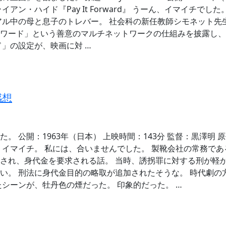
アン・ハイド『Pay It Forward』 うーん、イマイチでし
アル中の母と息子のトレバー。 社会科の新任教師シモネット先
ワード」という善意のマルチネットワークの仕組みを披露し、
ド」の設定が、映画に対 …
感想
。 公開：1963年（日本） 上映時間：143分 監督：黒澤明
、イマイチ。 私には、合いませんでした。 製靴会社の常務で
され、身代金を要求される話。 当時、誘拐罪に対する刑が軽か
い。 刑法に身代金目的の略取が追加されたそうな。 時代劇の
たシーンが、牡丹色の煙だった。 印象的だった。 …