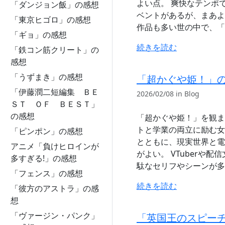
よい点。 爽快なテンポ
「ダンジョン飯」の感想
ベントがあるが、まあよ
「東京ヒゴロ」の感想
作品も多い世の中で、「
「ギョ」の感想
続きを読む
「鉄コン筋クリート」の
感想
「うずまき」の感想
「超かぐや姫！」
「伊藤潤二短編集 ＢＥ
2026/02/08 in Blog
ＳＴ ＯＦ ＢＥＳＴ」
の感想
「超かぐや姫！」を観まし
トと学業の両立に励む女
「ピンポン」の感想
とともに、現実世界と電脳
アニメ「負けヒロインが
がよい。 VTuberや
多すぎる!」の感想
駄なセリフやシーンが多
「フェンス」の感想
続きを読む
「彼方のアストラ」の感
想
「ヴァージン・パンク」
「英国王のスピー