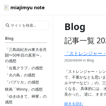
miajimyu note
Blog
記事一覧 20
Blog
「三島由紀夫vs東大全共
「ストレンジャー
闘〜50年目の真実〜」
2026/04/04 in Blog
の感想
「台風クラブ」の感想
「ストレンジャー・シン
「火の鳥」の感想
て、不要かなとも思いま
「パプリカ」の感想
ルマザーなど）」の、三
くなる。 具体的には、
映画「Winny」の感想
良かった。 逆に、オタ
「ゆきゆきて、神軍」の
感想
続きを読む